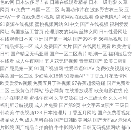
色av网
日本波多野吉衣
日韩在线观看精品
日本一级电影
久草
网页
97免费艹
岛国一区二区
岛国动作片在
波多野吉衣三级
亚
洲AV一卡
在线免费小视频
搞黄网站在线观看
免费色情A片网扯
91资源在线视频
蜜桃视频网站
91中文
国产在线视频
福利爱爱
网址
岛国搬运工首页
伦理朋友的妈妈
丝袜女同
日韩性爱网址
在线观看日本黄
亚洲国产第一网站
国产99不卡
66精品视频
国
产精品探花一区
成人免费国产大片
国产在线网址观看
欧美激情
日韩
国产精品无码亚洲
国产一区二区黄片
喷潮一区
福利姬足交
在线看
成人午夜网址
五月花无码视频
青青草国产
欧美日韩乱
国产屁屁第一页
91国产视频网
性爱草逼91AV
免费欧美视频
欧
美岛国一区二区
少妇喷水18禁
51漫画APP
丁香五月花激情网
欧美爱爱tv视频
免费五月丁香视频
97香蕉超级碰碰
国产免费看
二区
三级黄色片网站
综合网黄
在线播放观看
欧美电影在线
伦
理片在哪里看
蜜桃午夜网
久草资源在
日本三级大全
久久福利
福利所导航视频
成人片免费
国产第9页
中文字幕bt原声
三级日
韩欧美
午夜视频123
日本推理片
丁香五月网站
国产免费看视频
极品成人色
成人黑料自拍
国产日韩欧美网站
国产无码av
老湿A
片影院
国产精品自拍偷拍
牛牛影院A片
日韩无码视频网站
都市