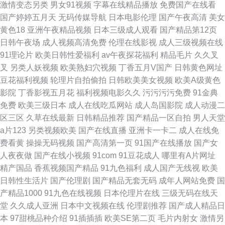
激情变态另类
男女91视频
字幕在线精品播放
免费国产在线看
国产婷婷五月天
无码传媒导航
日本电影伦理
国产午夜高清
美女
黄色18
亚洲午夜精品视频
日本三级成人观看
国产精品第12页
日韩午夜场
成人视频高清免费
伦理在线影视
成人三级视频在线
91理论片
欧美日韩性爱福利
av午夜探花福利
精品毛片
久久叉
叉
另类人妖视频
欧美熟妇穴视频
丁香五月V国产
日韩黄色网址
豆花福利视频
轮理片自拍偷拍
日韩欧美美女视频
欧美A级黄色
影院
丁香影视五月花
福利视频电影久久
污污污污免费
91金典
免费
欧美三级日本
成人在线吃瓜网站
成人岛国影院
成人动漫二
区三区
久草在线最新
日韩精品推荐
国产精品一区自拍
男人天堂
a片123
另类视频欧美
国产在线直播
亚洲卡一卡二
成人在线免
费看黄
操操无码视频
国产高清第一页
91国产在线播放
国产女
人夜夜做
国产在线小视频
91com
91豆花成人
哪里有A片网址
精产国品
香蕉视频国产精品
91九色福利
成人国产无线视
欧美
日韩性生活片
国产伦理剧
国产精品无套无码
成年人网站免费
国
产精品1000
91九色在线视频
日本伦理片在线
三级无码在线天
堂
久久成人亚洲
日本中文视频在线
伦理剧推荐
国产成人精品日
本
97甜桃品种介绍
91插插插
欧美SE第二页
毛片内射女
激情另