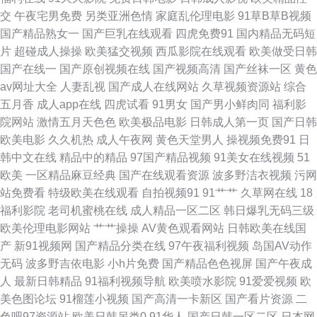
交
午夜宅男免费
另类亚洲色情
家庭乱伦理电影
91草B草B视频
久 91传媒成人 亚洲精品夜夜 少妇在线导航社区 国产乱子精品露脸精彩 抖阴
国产精品熟女一
国产巨乳在线观看
四虎免费91
国内精品无码短
片
超碰成人操操
欧美猛交视频
西瓜影院在线观看
欧美做受日韩
成人免费观看 国产第1页 免费的黄色片子 欧美主播喷浆 成人影音免费观看
国产在线一
国产原创视频在线
国产视频高清
国产丝袜一区
黄色
av网址大全
人妻乱视
国产成人在线网站
久草视频资源站
综合
黄色草莓视频网站 久久岛国AV 变态抖阴com ts精品资源 国产A级免片 女人
五月香
成人app在线
四虎试看
91男女
国产男小鲜肉同
福利影
院网站
激情五月天色色
欧美极品电影
日韩成人第一页
国产日韩
的天堂AV 91黄全过程视频 香蕉精品 日本中文字幕色 久草资源 欧美涩综合
欧美电影
久久机热
成人午夜网
黄色天堂男人
操视频免费91
日
韩中文在线
精品中的精品
97国产精品视频
91美女在线视频
51
色婷婷狠狠撸成人电影 成人A级网站 久久香蕉国产线一区 欧美精品久久性色
欧美
一区精品麻豆经典
国产在线观看资源
波多野洁衣视频
污网
站免费看
特级欧美在线观看
自拍视频91
91艹艹
久草网在线
18
久久国产黄色精品 国产海角社区 激情网站中文字幕 国产乱国产乱老熟 www
福利影院
老司机蜜桃在线
成人精品一区二区
韩日爆乳无码三级
欧美伦理电影网站
艹艹操操
AV黄色观看网站
日韩欧美在线国
海角一区 豆花视频九一专属 欧美射精 av草在线 成人乱伦网 韩国三级片小视
产
新91视频网
国产精品分类在线
97午夜福利视频
岛国AV动作
无码
波多野吉依电影
小h片免费
国产精品色色视屏
国产午夜成
频 69精品福利影院 午夜神马色色影院 国产激情第二页 瑟瑟 色情软件下载
人
最新日韩精品
91福利视频导航
欧美喷水影院
91爱爱视频
欧
美色图论坛
91榴莲小视频
国产高清一卡新区
国产看片资源
二
欧美性爱亚州影院 女人身上的神秘的性爱敏感区 伊人福利导航在线视频 经
色吧97资源站
欧美日韩另类0
91华人
国产日韩一区二区
日本网