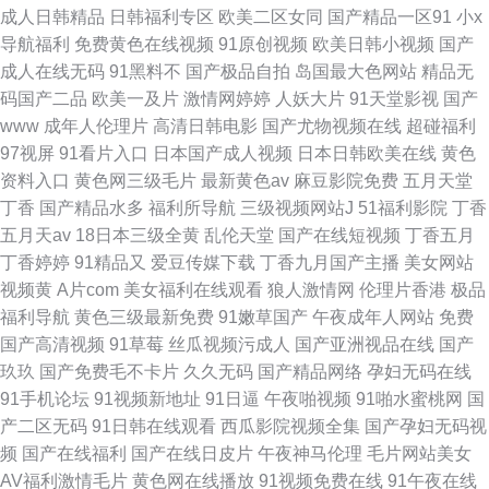
成人日韩精品
日韩福利专区
欧美二区女同
国产精品一区91
小x
导航福利
免费黄色在线视频
91原创视频
欧美日韩小视频
国产
成人在线无码
91黑料不
国产极品自拍
岛国最大色网站
精品无
码国产二品
欧美一及片
激情网婷婷
人妖大片
91天堂影视
国产
www
成年人伦理片
高清日韩电影
国产尤物视频在线
超碰福利
97视屏
91看片入口
日本国产成人视频
日本日韩欧美在线
黄色
资料入口
黄色网三级毛片
最新黄色av
麻豆影院免费
五月天堂
丁香
国产精品水多
福利所导航
三级视频网站J
51福利影院
丁香
五月天av
18日本三级全黄
乱伦天堂
国产在线短视频
丁香五月
丁香婷婷
91精品又
爱豆传媒下载
丁香九月国产主播
美女网站
视频黄
A片com
美女福利在线观看
狼人激情网
伦理片香港
极品
福利导航
黄色三级最新免费
91嫩草国产
午夜成年人网站
免费
国产高清视频
91草莓
丝瓜视频污成人
国产亚洲视品在线
国产
玖玖
国产免费毛不卡片
久久无码
国产精品网络
孕妇无码在线
91手机论坛
91视频新地址
91日逼
午夜啪视频
91啪水蜜桃网
国
产二区无码
91日韩在线观看
西瓜影院视频全集
国产孕妇无码视
频
国产在线福利
国产在线日皮片
午夜神马伦理
毛片网站美女
AV福利激情毛片
黄色网在线播放
91视频免费在线
91午夜在线