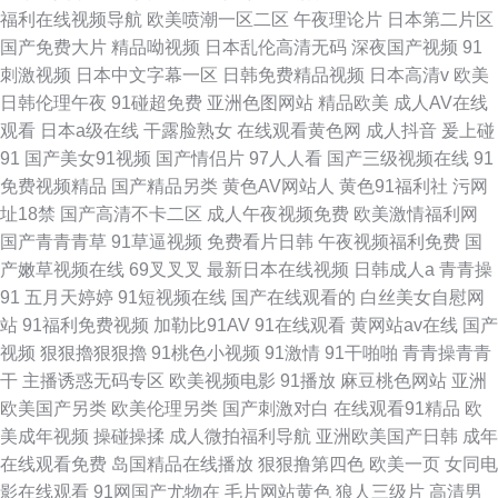
福利在线视频导航
欧美喷潮一区二区
午夜理论片
日本第二片区
国产免费大片
精品呦视频
日本乱伦高清无码
深夜国产视频
91
刺激视频
日本中文字幕一区
日韩免费精品视频
日本高清v
欧美
日韩伦理午夜
91碰超免费
亚洲色图网站
精品欧美
成人AV在线
观看
日本a级在线
干露脸熟女
在线观看黄色网
成人抖音
爰上碰
91
国产美女91视频
国产情侣片
97人人看
国产三级视频在线
91
免费视频精品
国产精品另类
黄色AV网站人
黄色91福利社
污网
址18禁
国产高清不卡二区
成人午夜视频免费
欧美激情福利网
国产青青青草
91草逼视频
免费看片日韩
午夜视频福利免费
国
产嫩草视频在线
69叉叉叉
最新日本在线视频
日韩成人a
青青操
91
五月天婷婷
91短视频在线
国产在线观看的
白丝美女自慰网
站
91福利免费视频
加勒比91AV
91在线观看
黄网站av在线
国产
视频
狠狠擼狠狠擼
91桃色小视频
91激情
91干啪啪
青青操青青
干
主播诱惑无码专区
欧美视频电影
91播放
麻豆桃色网站
亚洲
欧美国产另类
欧美伦理另类
国产刺激对白
在线观看91精品
欧
美成年视频
操碰操揉
成人微拍福利导航
亚洲欧美国产日韩
成年
在线观看免费
岛国精品在线播放
狠狠撸第四色
欧美一页
女同电
影在线观看
91网国产尤物在
毛片网站黄色
狼人三级片
高清男