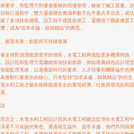
環保要求，而監理方則通過嚴格的現場管理，確保了施工質量。
項目執行過程中，雙方通過聯合會議和數字化平臺共享信息，成
克服了多項技術挑戰。該工程不僅提前竣工，還獲得了國家優質
獎，成為“追求卓越，鑄就精品”的典范。
五、展望未來：創新與可持續發展
隨著全球對清潔能源需求的增長，水電工程將面臨更多機遇與挑
戰。設計院和監理方需繼續加強技術創新，例如推廣綠色設計理
和智能監理系統，以適應新時代的要求。人才培養和團隊協作也
成為推動行業進步的核心。只有堅持“追求卓越，鑄就精品”的信念
水電水利工程才能在保障能源安全的實現經濟、社會與環境的和
發展。
結語
總而言之，水電水利工程設計院與水電工程建設監理在水電工程
扮演著不可或缺的角色。通過相互協作、追求卓越，他們共同鑄