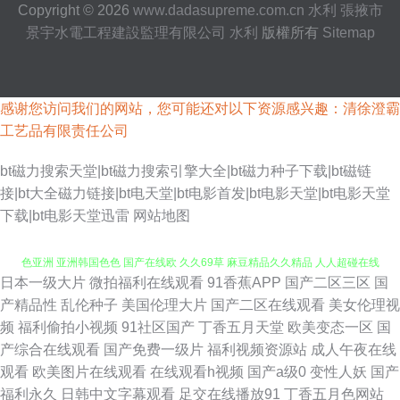
Copyright © 2026
www.dadasupreme.com.cn
水利
張掖市
景宇水電工程建設監理有限公司
水利
版權所有
Sitemap
感谢您访问我们的网站，您可能还对以下资源感兴趣：清徐澄霸
工艺品有限责任公司
bt磁力搜索天堂|bt磁力搜索引擎大全|bt磁力种子下载|bt磁链
接|bt大全磁力链接|bt电天堂|bt电影首发|bt电影天堂|bt电影天堂
下载|bt电影天堂迅雷
网站地图
日本一级大片
微拍福利在线观看
91香蕉APP
国产二区三区
国
欧美91海角视频 91青青操 国产福利成人视频 91破解网官网 91大神尤物 色
产精品性
乱伦种子
美国伦理大片
国产二区在线观看
美女伦理视
频
福利偷拍小视频
91社区国产
丁香五月天堂
欧美变态一区
国
色亚洲 亚洲韩国色色 国产在线欧 久久69草 麻豆精品久久精品 人人超碰在线
产综合在线观看
国产免费一级片
福利视频资源站
成人午夜在线
观看
欧美图片在线观看
在线观看h视频
国产a级0
变性人妖
国产
成人看的视频网站 国产精品久久夜夜 三级片网站导航 91在现免费观看 操逼
福利永久
日韩中文字幕观看
足交在线播放91
丁香五月色网站