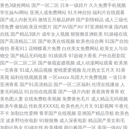
黄色3级抢网站
国产一区二区
日本一级婬片
久久免费手机视频
91制片厂 97超踫成人福利 一级一级 日韩伦理资源 天堂素人搭讪 蜜桃狠狠综
学生妹Av网站
亚洲人成免费网站
91大神自拍
福利片在线观看
国产成人内射无码
激情五月极品婷婷
国产剧情精品
成人三级伦
合色 九色91爆瓜网 久久精品午夜视频 日本韩国wwwwwwwwww 超碰44资
理免费
偷怕欧美亚州图片
国产AV国产AV
97亚洲精华液
国内精
自线
国产精品3级片
成年女人视频
狠狠撸亚洲欧美
91操碰在线
源站 大香蕉易淫网 人妖APP 最新国产美女爆菊视频 鬼灭之刃免费观看 欧美
国产高清精品二区
国产欧美在线视频
欧美色综合网
91国产自拍
偷拍
香蕉911
花蝴蝶看片免费
白丝美女免费网站
欧美女人与动
韩日 日韩高清无码网 91视频五月天四房婷婷 欧美成人精品专区 日韩无码第
物交
国产精品无码电影
91插插库
97超碰大香蕉
户外自慰影院
国产一区二区二区
国产偷窥盗摄视频
成人动漫网站观看
欧美第
3页 99综合福利导航 玖玖资源在线视频观看 毛片九九 俺去俺来也 a篇资源吧
一页夜夜
91成人精品视频
蜜桃爱爱视频
乱伦熟女五月天
91香
蕉视
福利在线视频直播
一区xxxxx
岛国大片免费视频
一道日本
国户精品久久 欧美怡红院网站 青青草国产精品 亚洲无码一区精品 爱逼牛牛
亚洲香蕉
国产91高清精品
国产一区二区福利
伦理在线播放
人
妻无码精品
91自拍在线观看
国产一级片内射
夜夜骑青青草
欧
绿巨人app 老湿机专区福利 麻豆四房播播 草莓视频导航 福利小视频导航 91
美色图人妻
在线免费欧美视频
免费黄色毛片
成人精品无码视频
欧美午夜极品
性欧美ⅩⅩⅩⅩ乱
欧美色色六月天
91影视网
午夜伦
视社 色小姐小说 日韩免费a视频 午夜成人福利区 含羞草黄影院 精品久久三
不卡
加勒比性爱网
青草国产在线视频
亚洲国产精品导航
欧美色
淫
波多野结依电影
91狠狠撸
成人深夜电影
精品国产美女剃毛
级 久久草网站 无码破解无码破解 99国产精品导航 成人免费观看大全 日韩51
加勒比熟女
91碰在线
欧美裸模
萌白酱国产一区
美国一级AV
国