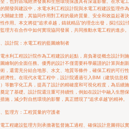
安全，也對區域經濟發展和生態環境保護具有深遠影響。在水電
程的開發與建設中，水電水利工程設計院與水電工程建設監理作
兩大關鍵主體，其協同作用對工程的最終質量、安全和效益起著
定性作用。本文將從“追求卓越，鑄就精品”的理念出發，探討設計
與監理方在合作中如何實現協同發展，共同推動水電工程的進步
一、設計院：水電工程的藍圖繪制者
水電水利工程設計院作為工程建設的起點，肩負著從概念設計到
工圖繪制的全面任務。優秀的設計不僅需要科學嚴謹的計算與創
技術，還需充分結合地形、水文、地質等條件，確保工程的可行
與經濟性。在現代水電工程中，設計院通過引入BIM（建筑信息模
型）等數字化工具，提高了設計的精確度和可視化程度，為后續
工奠定了基礎。設計院還注重可持續性，例如在設計中融入生態
護措施，減少對自然環境的影響，真正體現了“追求卓越”的精神。
二、監理方：工程質量的守護者
水電工程建設監理方則承擔著監督施工過程、確保設計意圖得以