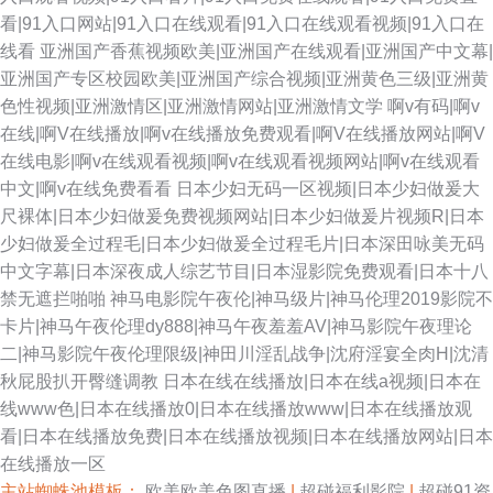
看|91入口网站|91入口在线观看|91入口在线观看视频|91入口在
线看
亚洲国产香蕉视频欧美|亚洲国产在线观看|亚洲国产中文幕|
亚洲国产专区校园欧美|亚洲国产综合视频|亚洲黄色三级|亚洲黄
色性视频|亚洲激情区|亚洲激情网站|亚洲激情文学
啊v有码|啊v
在线|啊V在线播放|啊v在线播放免费观看|啊V在线播放网站|啊V
在线电影|啊v在线观看视频|啊v在线观看视频网站|啊v在线观看
中文|啊v在线免费看看
日本少妇无码一区视频|日本少妇做爰大
尺裸体|日本少妇做爰免费视频网站|日本少妇做爰片视频R|日本
少妇做爰全过程毛|日本少妇做爰全过程毛片|日本深田咏美无码
中文字幕|日本深夜成人综艺节目|日本湿影院免费观看|日本十八
禁无遮拦啪啪
神马电影院午夜伦|神马级片|神马伦理2019影院不
卡片|神马午夜伦理dy888|神马午夜羞羞AV|神马影院午夜理论
二|神马影院午夜伦理限级|神田川淫乱战争|沈府淫宴全肉H|沈清
秋屁股扒开臀缝调教
日本在线在线播放|日本在线a视频|日本在
线www色|日本在线播放0|日本在线播放www|日本在线播放观
看|日本在线播放免费|日本在线播放视频|日本在线播放网站|日本
在线播放一区
主站蜘蛛池模板：
欧美欧美色图直播
|
超碰福利影院
|
超碰91资