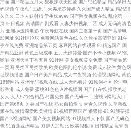
插逼
国产精品五月天
狠狠操欧美性爱
国产绝色精品
精品孕妇无
码视频
午夜A片三级片
天美果冻传媒
久久国产成人精品
精品93
91丝袜字幕 少妇欧美一区二区 A黑棍V欧美韩 蜜臀网91视频 91外网 亚洲婷
久久久
日本人妖射精
学生妹avav
国产熟女视频在线
乱伦第一
页
韩日视频
高清国产剧观看
人妻少妇视频二区
成人无码高清毛
婷成人综合网 国产草熟女 91青草视频网 九一羞羞处女 香蕉视频黄在线 久久
片
亚洲av激情电影
午夜导航在线
国内主播第一页
国产高清电
影网址
91社区论坛
免费网站黄色在线
久久偷拍高清亚洲
91午
又又特又黄 91无码超碰爱搞 激情文学综合网 伦理聚合一级 久久九九9热免
夜在线免费
亚洲精品第五页
麻豆网站在线观看
91精选国产
国
产精品亚洲
黄色三级成年
五月天婷婷爱
国产不卡小视频
AV色
费视频 青青草国产欧美 日韩视频观看 AV影音资源站 青青草伊人久久网 97
哟哟
亚洲天堂丁香五月
91社网
美女视频黄全免费
国产精品第
一页国
另类区另类欧美
欧美色图乱伦小说
免费成人软件
黄色网
在线b'b 免费又黄又乳 极品在线二区国产 麻豆久久视频播放 97超碰欧美在线
址视频播放
国产日产美产精品
成人午夜视频
伦理视频网站
黄色
18禁网站
亚洲无码视频在线
成人无码看片
91原创社区
伦理电
影香港
成人免费
蜜桃91色色
A片视频网
国产自在线
操欧美老
女人
人人97综合精品
岛国免费
国产无码一二
蜜桃tv网站入口
国产第66页
另类国产在线
熟女自拍偷拍
青青久视频
久草新视
频在线
激情深爱欧美激情
91视频官网国产
狠狠操-91
91我要操
国产ts视频网站
国产美女视频网站
91视频成人下载
国产无码色
色
91香蕉亚洲精品
91伊人加勒比
欧美狠狠插
日韩精品高清
黄