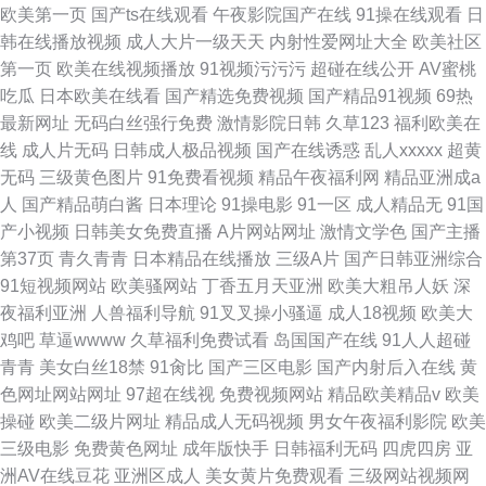
欧美第一页
国产ts在线观看
午夜影院国产在线
91操在线观看
日
韩在线播放视频
成人大片一级天天
内射性爱网址大全
欧美社区
第一页
欧美在线视频播放
91视频污污污
超碰在线公开
AV蜜桃
吃瓜
日本欧美在线看
国产精选免费视频
国产精品91视频
69热
最新网址
无码白丝强行免费
激情影院日韩
久草123
福利欧美在
线
成人片无码
日韩成人极品视频
国产在线诱惑
乱人xxxxx
超黄
无码
三级黄色图片
91免费看视频
精品午夜福利网
精品亚洲成a
人
国产精品萌白酱
日本理论
91操电影
91一区
成人精品无
91国
产小视频
日韩美女免费直播
A片网站网址
激情文学色
国产主播
第37页
青久青青
日本精品在线播放
三级A片
国产日韩亚洲综合
91短视频网站
欧美骚网站
丁香五月天亚洲
欧美大粗吊人妖
深
夜福利亚洲
人兽福利导航
91叉叉操小骚逼
成人18视频
欧美大
鸡吧
草逼wwww
久草福利免费试看
岛国国产在线
91人人超碰
青青
美女白丝18禁
91肏比
国产三区电影
国产内射后入在线
黄
色网址网站网址
97超在线视
免费视频网站
精品欧美精品v
欧美
操碰
欧美二级片网址
精品成人无码视频
男女午夜福利影院
欧美
三级电影
免费黄色网址
成年版快手
日韩福利无码
四虎四房
亚
洲AV在线豆花
亚洲区成人
美女黄片免费观看
三级网站视频网