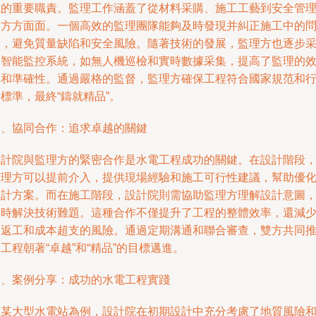
現的重要職責。監理工作涵蓋了從材料采購、施工工藝到安全管
的方方面面。一個高效的監理團隊能夠及時發現并糾正施工中的
題，避免質量缺陷和安全風險。隨著技術的發展，監理方也逐步
用智能監控系統，如無人機巡檢和實時數據采集，提高了監理的
率和準確性。通過嚴格的監督，監理方確保工程符合國家規范和
標準，最終“鑄就精品”。
三、協同合作：追求卓越的關鍵
設計院與監理方的緊密合作是水電工程成功的關鍵。在設計階段
監理方可以提前介入，提供現場經驗和施工可行性建議，幫助優
設計方案。而在施工階段，設計院則需協助監理方理解設計意圖
及時解決技術難題。這種合作不僅提升了工程的整體效率，還減
了返工和成本超支的風險。通過定期溝通和聯合審查，雙方共同
工程朝著“卓越”和“精品”的目標邁進。
四、案例分享：成功的水電工程實踐
以某大型水電站為例，設計院在初期設計中充分考慮了地質風險