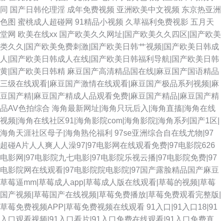
同
国产日韩伦理淫
成年免费视频
亚洲欧美中文视频
东京热亚洲
色图
蜜桃成人超碰网
91精品小视频
久草福利免费视影
五月天
堂网
欧美在线xx
国产欧美久久网址|国产欧美久久四区|国产欧美
类久久|国产欧美免费刺激|国产欧美日韩艹视频|国产欧美日韩成
人|国产欧美日韩成人在线|国产欧美日韩福利导航|国产欧美日韩
黄|国产欧美日韩精
麻豆国产高清精品国在线|麻豆国产国语精品
三级在线观看|麻豆国产激情在线观看|麻豆国产极品系列视频|麻
豆国产精|麻豆国产精成人品观看免费|麻豆国产精品|麻豆国产精
品AV色拍综合
海角最新网址|海角只玩后入|海角直搐|海角在线
视频|海角在线社区91|海角影院com|海角影院|海角系列国产1区|
海角天涯社区母子|海角熟伦福利
97se亚洲综合自在线尤物|97
超碰A片人人爽人人澡97|97电影网在线观看免费|97电影院626
电影网|97电影院九七电影|97电影院乐视云播|97电影院免费|97
电影院网在线观看|97电影院院电影院|97国产露脸精品国产麻豆
草莓逼mm|草莓成人app|草莓成人版在线观看|草莓的视频|草莓
国产视频|草莓国产在线视频|草莓免费播放|草莓免费观看完整版|
草莓免费视频APP|草莓免费视频在线观看
91入口|91入口18|91
入口观看视频|91入口看片|91入口免费在线观看|91入口免费直