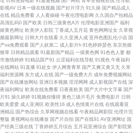
址
日韩免费电影
91羞羞视频
国产网站
青草全福视在线
性导航
影视AV
日本一级在线视频
国产好片浮力
91久操
国产精品成人
片 伪娘导航 国产一V 欧美三级免费播放 深夜福利一区福利二区 国产传媒三
在线
精品免费看
人人看操碰
午夜伦理电影网
久久国自产拍精品
高清乱码0
国产欧美
日韩三级黄色A片
伦理电影亚洲国产
福利
级AV 久久狼友网 欧美成人综合网狠狠 亚洲97网 理论片在线看 欧美日韩一
姬黄色网址
欧美伊人影院
丁香成人五月花
黄色网网址女
久草视
频最新网址
日韩大片在线看
久久亚洲人成
亚州色图乱伦小说
国
二三 影视Av第一页 黄色A级 久草视频网站 黑丝袜被捅内射 国产精品视频自
产va免费观看
国产人妖第二
成人影片h
91色婷婷瑟色
东京热狠
狠草
日韩精品观看
91最新国产精品
一级黄色网
91色色人妻
都
拍 加勒比91久久 aV另类 韩日免费电影 九一豆花网页 免费抖阴在线 国产精
市激情婷婷
91精品国产91
云涩福利在线导航
91视色
午夜福利
在线网站
91直播
91处女
伊人网青青草
国产又爽又黄又无
久草
品高潮人人 国产最新自拍成人网 www99热8 99久久 成人国产欧美在线观看
福利资源网
东方成人在线
国产一级免费大片
成年免费视频网站
国产在线播放网站
亚洲日本视频
淫淫网网
成人影视国产在线
深
欧美黄色网络 超碰人人偷 老司机物业福利 日韩中文综合精品 97操碰视频 麻
夜福利网址
欧美在线免费看
日夜夜欧美
国产大片中文字幕
国产
片91
操久婷婷
91视频你懂得
黄色三级片毛片
免费电影片
日韩
豆网址在线 欧洲日韩探花在线 欧美三级片官网 黄色小网页 人妻欧美在线一
欧美爱爱
成人亚洲区
欧美性16
成人色情黄片在线
在线观看亚
洲精品
国产热综合
久草网视频在线看
午夜精品网影院
伦理片完
区 AV天党电影院 久久狼友网 欧美色炮影院 麻豆传媒陈可心 黄色经典免费三
整版
黄视网站在线播放
国产片自拍
国产在线91
AV亚洲网址
国
产经典三级在线
丁香婷婷五月综合
五月花亚洲综合
国产影院第
级网站 伊人成人在线网 国产精品九九热久久 黄色超碰高清 久久人人青草97