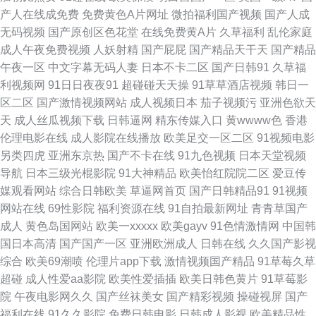
产人在线成免费
免费黄色A片网址
微拍福利国产视频
国产人成
页 瑟瑟视频 欧美在线福利视频 一区香蕉 51自慰在线观看 密桃视颏免费观看
无码视频
国产原创区色花堂
在线免费黄A片
久草福利
乱伦家庭
成人午夜免费视频
人妖射精
国产屁屁
国产精品天干天
国产精品
欧美日韩网页啪啪 综合另类首页 韩国一级在线 精品一欧洲综合 欧洲青青草
午夜一区
中文字幕无码人妻
日本不卡二区
国产日韩91
久草福
利视频网
91日日夜夜91
超碰碰天天操
91草草酒店视频
韩日一
99 导航福利网站 国产精美自拍在线观看 狠狠干超碰 中文字幕亚洲国产正在
区二区
国产激情视频网站
成人视频日本
茄子视频污
亚洲色欲天
天
成人丝瓜视频下载
日韩逼网
精东传媒入口
黄wwww色
香港
播放 亚洲欧美日韩综合在线 另类欧美成人 免费的视频 欧美男女黄色 色悠久
伦理电影在线
成人影院在线播放
欧美足交一区二区
91视频电影
另类四虎
亚洲东京热
国产不卡在线
91九色视频
日本天堂视频
久AV草草 狠狠鲁日韩在线 国内黄色片 韩日欧一区 大香蕉伊人粉红 91网站
导航
日本三级光棍影院
91大神精品
欧美怡红院院二区
爱豆传
媒观看网站
综合日韩欧美
草逼网首页
国产日韩精品91
91视频
杨贞琪 亚洲乱码精品成人专区 www欧美1 婷婷瑟 日韩中文视频 A片w影院
网站在线
69性影院
福利资源在线
91自拍最新网址
青青草国产
成人
黄色岛国网站
欧美一xxxxx
欧美gayv
91色情激情网
中国韩
国产久9综合福利导航 青青狼人香蕉草 亚洲欧美日本有码在线 91性情 久久
国日本高清
国产国产一区
亚洲欧洲成人
日韩在线
久久国产影视
综合
欧美69潮喷
伦理片app下载
激情视频国产精品
91草莓久草
视频不卡成人 老司机日日日 亚洲日逼网 福利社区 国产精品区最新 欧美性爱
超碰
成人性爱aa影院
欧美性爱插插
欧美日韩色黄片
91草莓影
院
午夜电影网久久
国产丝袜美女
国产精彩视频
操碰视屏
国产
网页 国产狼友最新网址 涩涩av在线 俺来也俺去夜 肏屄大神 国产成人综合久
福利在线
91久久影院
免费日韩电影
日韩成人影视
欧美精品性