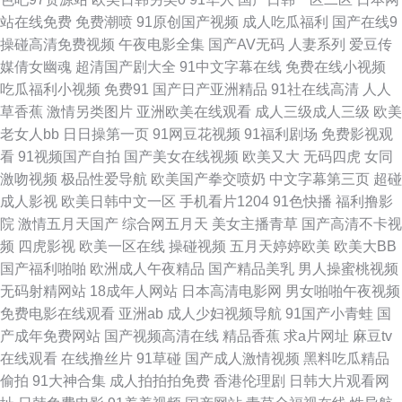
站在线免费
免费潮喷
91原创国产视频
成人吃瓜福利
国产在线9
典三级第一页 欧洲一级精品 香蕉av资源网站 18+综合福利导航 日韩操B 色
操碰高清免费视频
午夜电影全集
国产AV无码
人妻系列
爱豆传
媒倩女幽魂
超清国产剧大全
91中文字幕在线
免费在线小视频
婷婷一区二区三区麻花 熟妇AV 久久不射网站 九一视频高清完整版,视频,免费
吃瓜福利小视频
免费91
国产日产亚洲精品
91社在线高清
人人
草香蕉
激情另类图片
亚洲欧美在线观看
成人三级成人三级
欧美
观看 日本一道www 亚洲第一第二综合视频 av日韩网址 女同二区 日韩欧美内
老女人bb
日日操第一页
91网豆花视频
91福利剧场
免费影视观
看
91视频国产自拍
国产美女在线视频
欧美又大
无码四虎
女同
射 微拍福利69 精品国产九九 密桃视频网战 av天堂色情 九1福利电影在线观
激吻视频
极品性爱导航
欧美国产拳交喷奶
中文字幕第三页
超碰
成人影视
欧美日韩中文一区
手机看片1204
91色快播
福利撸影
看 免费看91网站 在线肏屄视频观看 国产专区第二页 精品伦理一区 宅福利导
院
激情五月天国产
综合网五月天
美女主播青草
国产高清不卡视
频
四虎影视
欧美一区在线
操碰视频
五月天婷婷欧美
欧美大BB
航 av瑟瑟影院 国产成人拍 欧美本土自拍 91网站线上免费 成人在线合集 日
国产福利啪啪
欧洲成人午夜精品
国产精品美乳
男人操蜜桃视频
无码射精网站
18成年人网站
日本高清电影网
男女啪啪午夜视频
韩欧美爱爱 91美女视频在线观 伊人久久成人网站 天天日天天干少妇 91久久
免费电影在线观看
亚洲ab
成人少妇视频导航
91国产小青蛙
国
产成年免费网站
国产视频高清在线
精品香蕉
求a片网址
麻豆tv
香蕉国产 AV日本网络站 午夜乱码 91抖阴蜜桃 香蕉福利视社区 超碰少妇自
在线观看
在线撸丝片
91草碰
国产成人激情视频
黑料吃瓜精品
偷拍
91大神合集
成人拍拍拍免费
香港伦理剧
日韩大片观看网
拍 午夜福利亚洲色图 少妇抠逼 欧美少妇A级片 免费电影院网 日韩在线伦理