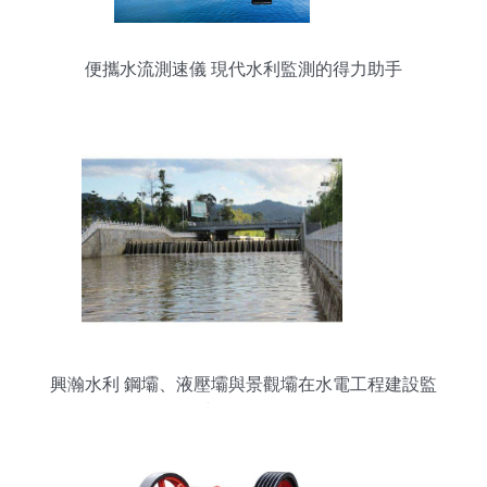
便攜水流測速儀 現代水利監測的得力助手
興瀚水利 鋼壩、液壓壩與景觀壩在水電工程建設監
理中的關鍵作用