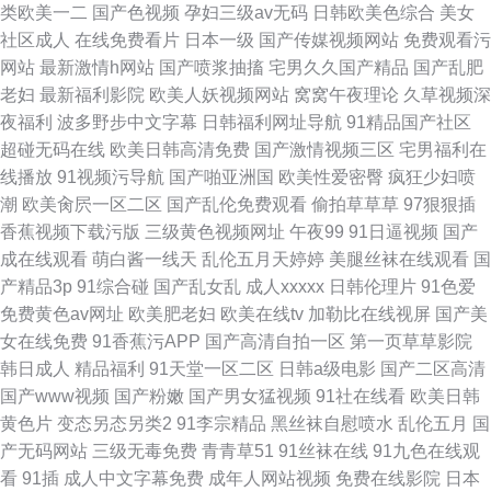
类欧美一二
国产色视频
孕妇三级av无码
日韩欧美色综合
美女
社区成人
在线免费看片
日本一级
国产传媒视频网站
免费观看污
网站
最新激情h网站
国产喷浆抽搐
宅男久久国产精品
国产乱肥
老妇
最新福利影院
欧美人妖视频网站
窝窝午夜理论
久草视频深
夜福利
波多野步中文字幕
日韩福利网址导航
91精品国产社区
超碰无码在线
欧美日韩高清免费
国产激情视频三区
宅男福利在
线播放
91视频污导航
国产啪亚洲国
欧美性爱密臀
疯狂少妇喷
潮
欧美肏屄一区二区
国产乱伦免费观看
偷拍草草草
97狠狠插
香蕉视频下载污版
三级黄色视频网址
午夜99
91日逼视频
国产
成在线观看
萌白酱一线天
乱伦五月天婷婷
美腿丝袜在线观看
国
产精品3p
91综合碰
国产乱女乱
成人xxxxx
日韩伦理片
91色爱
免费黄色av网址
欧美肥老妇
欧美在线tv
加勒比在线视屏
国产美
女在线免费
91香蕉污APP
国产高清自拍一区
第一页草草影院
韩日成人
精品福利
91天堂一区二区
日韩a级电影
国产二区高清
国产www视频
国产粉嫩
国产男女猛视频
91社在线看
欧美日韩
黄色片
变态另态另类2
91李宗精品
黑丝袜自慰喷水
乱伦五月
国
产无码网站
三级无毒免费
青青草51
91丝袜在线
91九色在线观
看
91插
成人中文字幕免费
成年人网站视频
免费在线影院
日本