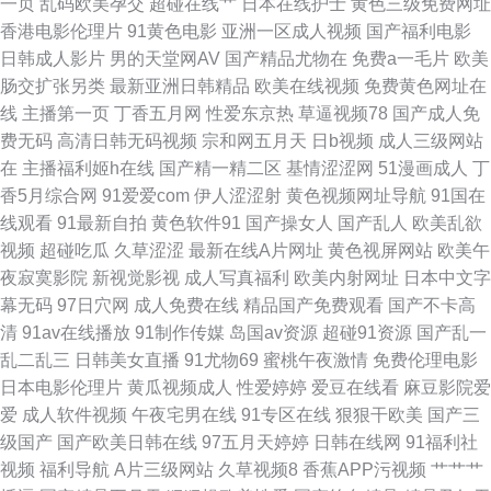
一页
乱码欧美孕交
超碰在线艹
日本在线护士
黄色三级免费网址
香港电影伦理片
91黄色电影
亚洲一区成人视频
国产福利电影
日韩成人精品网站 国产色免费 在线看av免费 豆花福利姬最新 香蕉视讯 精品
日韩成人影片
男的天堂网AV
国产精品尤物在
免费a一毛片
欧美
肠交扩张另类
最新亚洲日韩精品
欧美在线视频
免费黄色网址在
网站 五月激情综合基地 青青操日韩av无码 欧洲A级网站 中文AV免费在线观
线
主播第一页
丁香五月网
性爱东京热
草逼视频78
国产成人免
费无码
高清日韩无码视频
宗和网五月天
日b视频
成人三级网站
看 被不良少年盯上韩剧在线观看 美女操鸡 91清清草视频网 欧美一欧美二欧
在
主播福利姬h在线
国产精一精二区
基情涩涩网
51漫画成人
丁
香5月综合网
91爱爱com
伊人涩涩射
黄色视频网址导航
91国在
美三 91出传媒 美女视频国产在线观看 91黄在线 婷婷日韩中文一区二 91自
线观看
91最新自拍
黄色软件91
国产操女人
国产乱人
欧美乱欲
视频
超碰吃瓜
久草涩涩
最新在线A片网址
黄色视屏网站
欧美午
慰pp 网站免费观看 国产分类视频在线视频 无码av网址 国产男女AV 另类激
夜寂寞影院
新视觉影视
成人写真福利
欧美内射网址
日本中文字
幕无码
97日穴网
成人免费在线
精品国产免费观看
国产不卡高
情另类 人人色人人操网 91成人版下载 精品福利av导航 国产在线一区情侣奶
清
91av在线播放
91制作传媒
岛国av资源
超碰91资源
国产乱一
乱二乱三
日韩美女直播
91尤物69
蜜桃午夜激情
免费伦理电影
免费观看电视剧 国产专区高清51 一级一级 欧美精品资源网 成人福利视频大
日本电影伦理片
黄瓜视频成人
性爱婷婷
爱豆在线看
麻豆影院爱
爱
成人软件视频
午夜宅男在线
91专区在线
狠狠干欧美
国产三
全 亚洲区一二三四在线 avtt天堂网com 日本丝袜美脚在线观看 91看片免费
级国产
国产欧美日韩在线
97五月天婷婷
日韩在线网
91福利社
视频
福利导航
A片三级网站
久草视频8
香蕉APP污视频
艹艹艹
下载 欧美成人精品一级 91嫖娼 亚洲黄业网站 不卡毛片一区 亚洲另类图区88